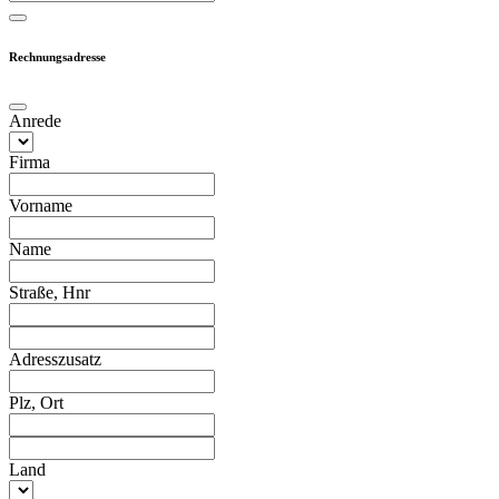
Rechnungsadresse
Anrede
Firma
Vorname
Name
Straße, Hnr
Adresszusatz
Plz, Ort
Land