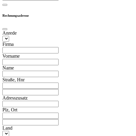
Rechnungsadresse
Anrede
Firma
Vorname
Name
Straße, Hnr
Adresszusatz
Plz, Ort
Land