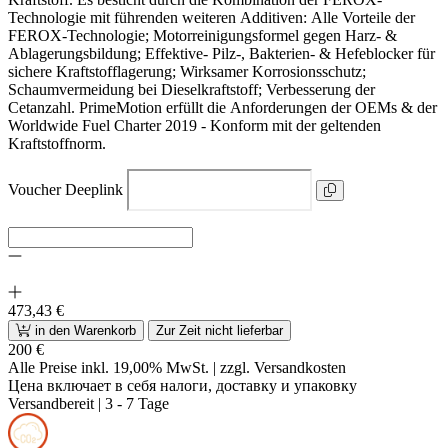
Technologie mit führenden weiteren Additiven: Alle Vorteile der
FEROX-Technologie; Motorreinigungsformel gegen Harz- &
Ablagerungsbildung; Effektive- Pilz-, Bakterien- & Hefeblocker für
sichere Kraftstofflagerung; Wirksamer Korrosionsschutz;
Schaumvermeidung bei Dieselkraftstoff; Verbesserung der
Cetanzahl. PrimeMotion erfüllt die Anforderungen der OEMs & der
Worldwide Fuel Charter 2019 - Konform mit der geltenden
Kraftstoffnorm.
Voucher Deeplink
473,43 €
in den Warenkorb
Zur Zeit nicht lieferbar
200 €
Alle Preise inkl. 19,00% MwSt. |
zzgl. Versandkosten
Цена включает в себя налоги, доставку и упаковку
Versandbereit
| 3 - 7 Tage