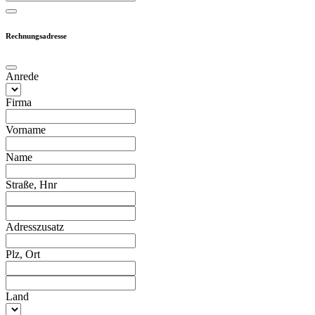
Rechnungsadresse
Anrede
Firma
Vorname
Name
Straße, Hnr
Adresszusatz
Plz, Ort
Land