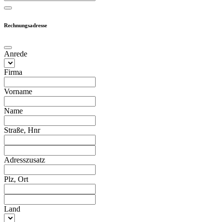
Rechnungsadresse
Anrede
Firma
Vorname
Name
Straße, Hnr
Adresszusatz
Plz, Ort
Land